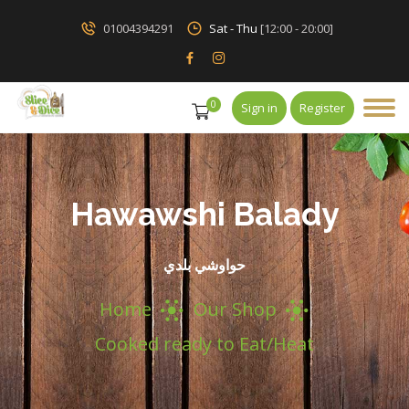
01004394291
Sat - Thu
[12:00 - 20:00]
0
Sign in
Register
Hawawshi Balady
حواوشي بلدي
Home
Our Shop
Cooked ready to Eat/Heat