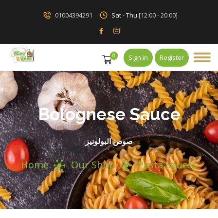
01004394291
Sat - Thu
[12:00 - 20:00]
0
Sign in
Register
Bolognese Sauce
صوص البولونيز
Home
Our Shop
Pasta Sauces